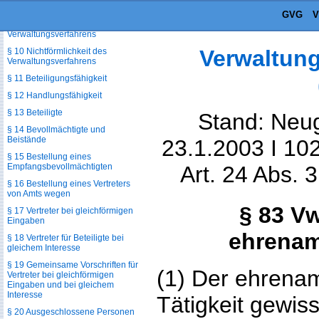
Verfahrensgrundsätze
GVG
§ 9 Begriff des
Verwaltungsverfahrens
Verwaltun
§ 10 Nichtförmlichkeit des
Verwaltungsverfahrens
§ 11 Beteiligungsfähigkeit
§ 12 Handlungsfähigkeit
§ 13 Beteiligte
Stand: Neug
§ 14 Bevollmächtigte und
Beistände
23.1.2003 I 102
§ 15 Bestellung eines
Empfangsbevollmächtigten
Art. 24 Abs. 
§ 16 Bestellung eines Vertreters
von Amts wegen
§ 83 V
§ 17 Vertreter bei gleichförmigen
Eingaben
ehrenamt
§ 18 Vertreter für Beteiligte bei
gleichem Interesse
§ 19 Gemeinsame Vorschriften für
(1) Der ehrenam
Vertreter bei gleichförmigen
Eingaben und bei gleichem
Interesse
Tätigkeit gewis
§ 20 Ausgeschlossene Personen