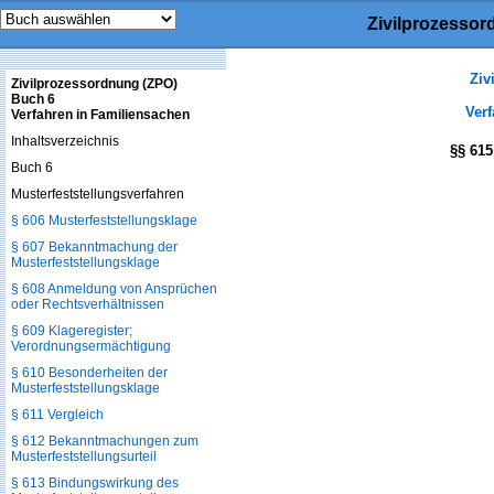
Zivilprozessor
Ziv
Zivilprozessordnung (ZPO)
Buch 6
Verf
Verfahren in Familiensachen
Inhaltsverzeichnis
§§ 615
Buch 6
Musterfeststellungsverfahren
§ 606 Musterfeststellungsklage
§ 607 Bekanntmachung der
Musterfeststellungsklage
§ 608 Anmeldung von Ansprüchen
oder Rechtsverhältnissen
§ 609 Klageregister;
Verordnungsermächtigung
§ 610 Besonderheiten der
Musterfeststellungsklage
§ 611 Vergleich
§ 612 Bekanntmachungen zum
Musterfeststellungsurteil
§ 613 Bindungswirkung des