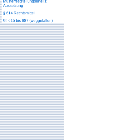
Musterfeststellungsurteils;
Aussetzung
§ 614 Rechtsmittel
§§ 615 bis 687 (weggefallen)