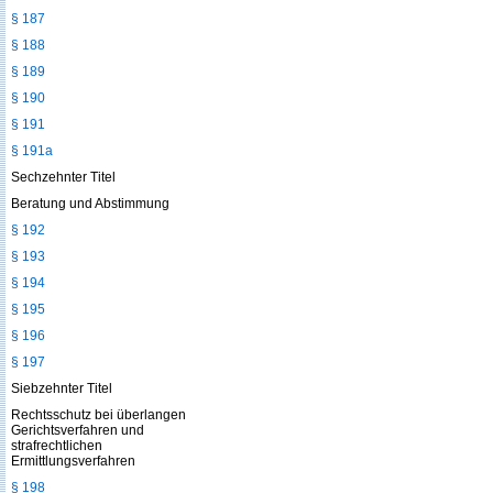
§ 187
§ 188
§ 189
§ 190
§ 191
§ 191a
Sechzehnter Titel
Beratung und Abstimmung
§ 192
§ 193
§ 194
§ 195
§ 196
§ 197
Siebzehnter Titel
Rechtsschutz bei überlangen
Gerichtsverfahren und
strafrechtlichen
Ermittlungsverfahren
§ 198