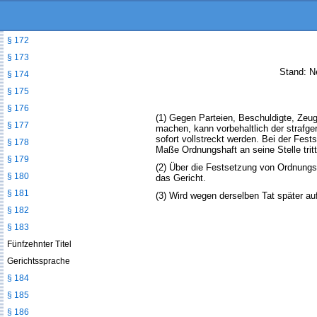
§ 171a
§ 171b
§ 172
§ 173
Stand: Ne
§ 174
§ 175
§ 176
(1) Gegen Parteien, Beschuldigte, Zeug
§ 177
machen, kann vorbehaltlich der strafge
sofort vollstreckt werden. Bei der Fes
§ 178
Maße Ordnungshaft an seine Stelle tritt
§ 179
(2) Über die Festsetzung von Ordnungsmi
§ 180
das Gericht.
§ 181
(3) Wird wegen derselben Tat später au
§ 182
§ 183
Fünfzehnter Titel
Gerichtssprache
§ 184
§ 185
§ 186