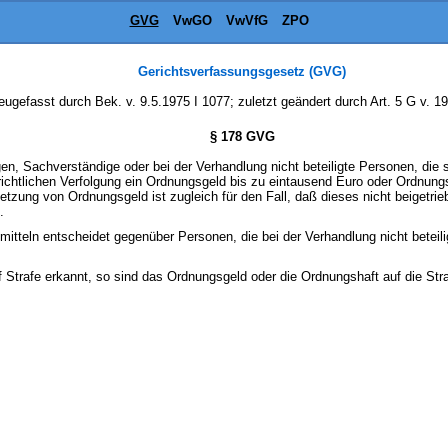
GVG
VwGO
VwVfG
ZPO
Gerichtsverfassungsgesetz (GVG)
ugefasst durch Bek. v. 9.5.1975 I 1077; zuletzt geändert durch Art. 5 G v. 1
§ 178 GVG
en, Sachverständige oder bei der Verhandlung nicht beteiligte Personen, die s
richtlichen Verfolgung ein Ordnungsgeld bis zu eintausend Euro oder Ordnung
tsetzung von Ordnungsgeld ist zugleich für den Fall, daß dieses nicht beiget
.
tteln entscheidet gegenüber Personen, die bei der Verhandlung nicht beteilig
f Strafe erkannt, so sind das Ordnungsgeld oder die Ordnungshaft auf die St