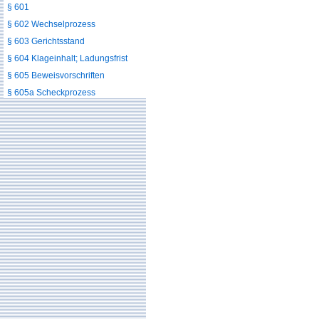
§ 601
§ 602 Wechselprozess
§ 603 Gerichtsstand
§ 604 Klageinhalt; Ladungsfrist
§ 605 Beweisvorschriften
§ 605a Scheckprozess