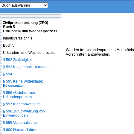
Zivilprozessordnung (ZPO)
Buch 5
Urkunden- und Wechselprozess
Inhaltsverzeichnis
Buch 5
Werden im Urkundenprozess Ansprüche
Urkunden- und Wechselprozess
Vorschriften anzuwenden.
§ 592 Zulässigkeit
§ 593 Klageinhalt; Urkunden
§ 594
§ 595 Keine Widerklage;
Beweismittel
§ 596 Abstehen vom
Urkundenprozess
§ 597 Klageabweisung
§ 598 Zurückweisung von
Einwendungen
§ 599 Vorbehaltsurteil
§ 600 Nachverfahren