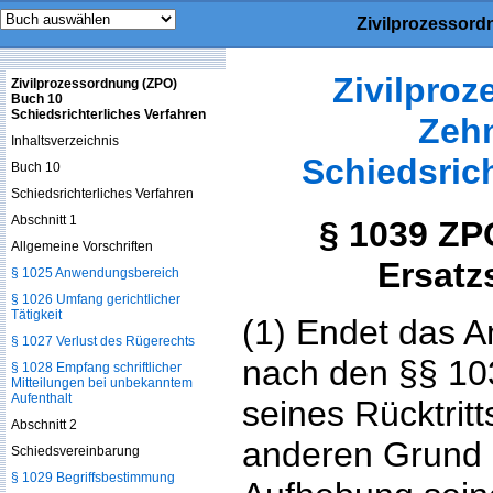
Zivilprozessord
Zivilpro
Zivilprozessordnung (ZPO)
Buch 10
Schiedsrichterliches Verfahren
Zeh
Inhaltsverzeichnis
Schiedsrich
Buch 10
Schiedsrichterliches Verfahren
Abschnitt 1
§ 1039 ZP
Allgemeine Vorschriften
Ersatz
§ 1025 Anwendungsbereich
§ 1026 Umfang gerichtlicher
Tätigkeit
(1) Endet das A
§ 1027 Verlust des Rügerechts
nach den §§ 10
§ 1028 Empfang schriftlicher
Mitteilungen bei unbekanntem
Aufenthalt
seines Rücktrit
Abschnitt 2
anderen Grund 
Schiedsvereinbarung
§ 1029 Begriffsbestimmung