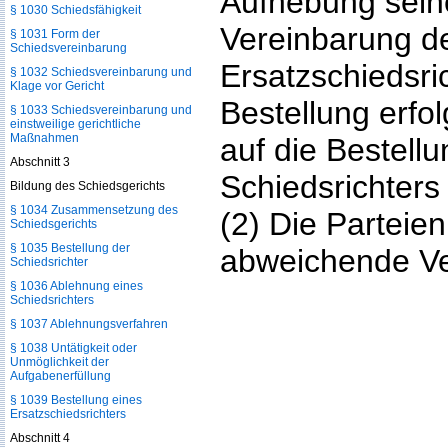
Aufhebung sein
§ 1030 Schiedsfähigkeit
Vereinbarung der
§ 1031 Form der
Schiedsvereinbarung
Ersatzschiedsric
§ 1032 Schiedsvereinbarung und
Klage vor Gericht
Bestellung erfo
§ 1033 Schiedsvereinbarung und
einstweilige gerichtliche
Maßnahmen
auf die Bestell
Abschnitt 3
Schiedsrichter
Bildung des Schiedsgerichts
§ 1034 Zusammensetzung des
(2) Die Parteie
Schiedsgerichts
§ 1035 Bestellung der
abweichende Ver
Schiedsrichter
§ 1036 Ablehnung eines
Schiedsrichters
§ 1037 Ablehnungsverfahren
§ 1038 Untätigkeit oder
Unmöglichkeit der
Aufgabenerfüllung
§ 1039 Bestellung eines
Ersatzschiedsrichters
Abschnitt 4