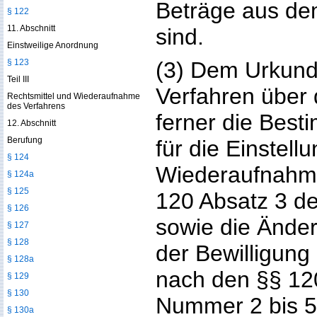
Beträge aus de
§ 122
11. Abschnitt
sind.
Einstweilige Anordnung
§ 123
(3) Dem Urkund
Teil III
Verfahren über 
Rechtsmittel und Wiederaufnahme
des Verfahrens
ferner die Best
12. Abschnitt
Berufung
für die Einstell
§ 124
Wiederaufnahme
§ 124a
§ 125
120 Absatz 3 de
§ 126
sowie die Ände
§ 127
§ 128
der Bewilligung
§ 128a
nach den §§ 12
§ 129
§ 130
Nummer 2 bis 5
§ 130a