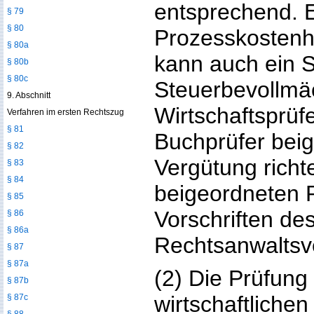
entsprechend. E
§ 79
§ 80
Prozesskostenhil
§ 80a
kann auch ein S
§ 80b
§ 80c
Steuerbevollmäc
9. Abschnitt
Wirtschaftsprüfe
Verfahren im ersten Rechtszug
§ 81
Buchprüfer bei
§ 82
Vergütung richt
§ 83
§ 84
beigeordneten 
§ 85
Vorschriften de
§ 86
§ 86a
Rechtsanwaltsv
§ 87
§ 87a
(2) Die Prüfung
§ 87b
wirtschaftliche
§ 87c