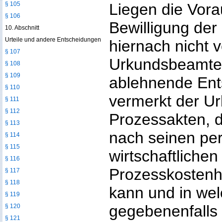
§ 105
Liegen die Vora
§ 106
Bewilligung der
10. Abschnitt
Urteile und andere Entscheidungen
hiernach nicht v
§ 107
Urkundsbeamte 
§ 108
§ 109
ablehnende Ent
§ 110
vermerkt der U
§ 111
§ 112
Prozessakten, d
§ 113
nach seinen pe
§ 114
§ 115
wirtschaftlichen
§ 116
Prozesskostenh
§ 117
§ 118
kann und in we
§ 119
gegebenenfalls
§ 120
§ 121