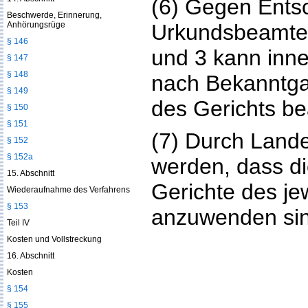
(6) Gegen Ents
Beschwerde, Erinnerung,
Anhörungsrüge
Urkundsbeamte
§ 146
und 3 kann inn
§ 147
§ 148
nach Bekanntga
§ 149
des Gerichts be
§ 150
§ 151
(7) Durch Land
§ 152
§ 152a
werden, dass die
15. Abschnitt
Gerichte des je
Wiederaufnahme des Verfahrens
§ 153
anzuwenden sin
Teil IV
Kosten und Vollstreckung
16. Abschnitt
Kosten
§ 154
§ 155