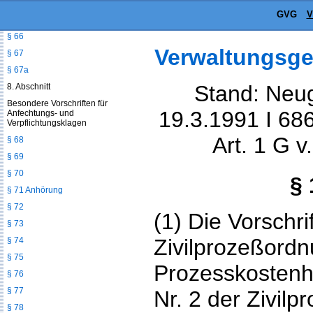
§ 64
GVG
§ 65
§ 66
Verwaltungsge
§ 67
§ 67a
Stand: Neug
8. Abschnitt
Besondere Vorschriften für
19.3.1991 I 686
Anfechtungs- und
Verpflichtungsklagen
Art. 1 G v
§ 68
§ 69
§ 70
§
§ 71 Anhörung
§ 72
(1) Die Vorschri
§ 73
Zivilprozeßordn
§ 74
§ 75
Prozesskostenhi
§ 76
§ 77
Nr. 2 der Zivil
§ 78