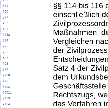
§ 88
§§ 114 bis 116 
§ 89
§ 90
einschließlich d
§ 91
Zivilprozessor
§ 92
§ 93
Maßnahmen, de
§ 93a
Vergleichen nac
§ 94
§ 95
der Zivilprozes
§ 96
Entscheidungen
§ 97
§ 98
Satz 4 der Zivi
§ 99
dem Urkundsbe
§ 100
§ 101
Geschäftsstelle
§ 102
Rechtszugs, we
§ 102a
§ 103
das Verfahren i
§ 104