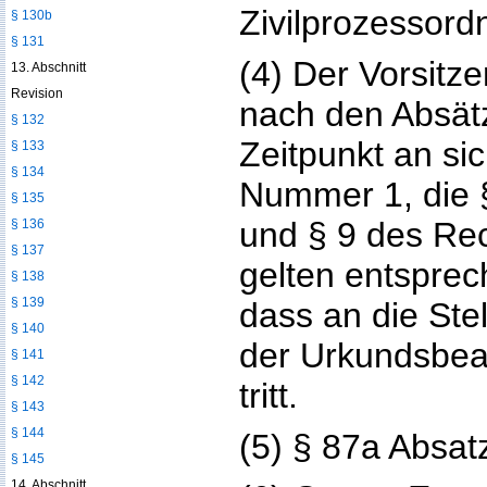
Zivilprozessord
§ 130b
§ 131
(4) Der Vorsit
13. Abschnitt
Revision
nach den Absät
§ 132
Zeitpunkt an si
§ 133
§ 134
Nummer 1, die §
§ 135
und § 9 des Re
§ 136
§ 137
gelten entspre
§ 138
§ 139
dass an die Ste
§ 140
der Urkundsbea
§ 141
§ 142
tritt.
§ 143
§ 144
(5) § 87a Absatz
§ 145
14. Abschnitt