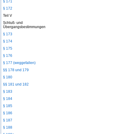
§ 171
§ 172
Teil V
Schluß- und
Übergangsbestimmungen
§ 173
§ 174
§ 175
§ 176
§ 177 (weggefallen)
§§ 178 und 179
§ 180
§§ 181 und 182
§ 183
§ 184
§ 185
§ 186
§ 187
§ 188