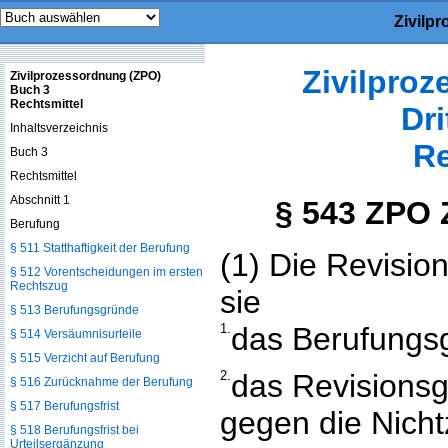
Zivilp
Zivilpro
Zivilprozessordnung (ZPO)
Buch 3
Rechtsmittel
Dri
Inhaltsverzeichnis
Re
Buch 3
Rechtsmittel
Abschnitt 1
§ 543 ZPO 
Berufung
§ 511 Statthaftigkeit der Berufung
(1) Die Revision
§ 512 Vorentscheidungen im ersten
Rechtszug
sie
§ 513 Berufungsgründe
1.
das Berufungsg
§ 514 Versäumnisurteile
§ 515 Verzicht auf Berufung
2.
das Revisionsg
§ 516 Zurücknahme der Berufung
§ 517 Berufungsfrist
gegen die Nich
§ 518 Berufungsfrist bei
Urteilsergänzung