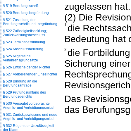
zugelassen hat.
§ 519 Berufungsschrift
§ 520 Berufungsbegründung
(2) Die Revisio
§ 521 Zustellung der
Berufungsschrift und -begründung
1.
die Rechtssach
§ 522 Zulässigkeitsprüfung;
Zurückweisungsbeschluss
Bedeutung hat 
§ 523 Terminsbestimmung
§ 524 Anschlussberufung
2.
die Fortbildun
§ 525 Allgemeine
Verfahrensgrundsätze
Sicherung einer
§ 526 Entscheidender Richter
Rechtsprechung
§ 527 Vorbereitender Einzelrichter
§ 528 Bindung an die
Revisionsgericht
Berufungsanträge
§ 529 Prüfungsumfang des
Das Revisionsge
Berufungsgerichts
§ 530 Verspätet vorgebrachte
das Berufungsg
Angriffs- und Verteidigungsmittel
§ 531 Zurückgewiesene und neue
Angriffs- und Verteidigungsmittel
§ 532 Rügen der Unzulässigkeit
der Klage