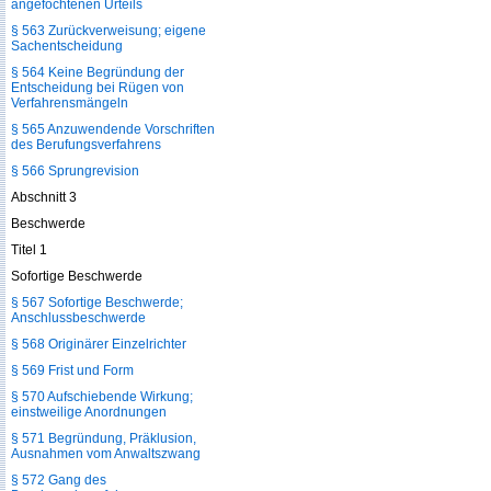
angefochtenen Urteils
§ 563 Zurückverweisung; eigene
Sachentscheidung
§ 564 Keine Begründung der
Entscheidung bei Rügen von
Verfahrensmängeln
§ 565 Anzuwendende Vorschriften
des Berufungsverfahrens
§ 566 Sprungrevision
Abschnitt 3
Beschwerde
Titel 1
Sofortige Beschwerde
§ 567 Sofortige Beschwerde;
Anschlussbeschwerde
§ 568 Originärer Einzelrichter
§ 569 Frist und Form
§ 570 Aufschiebende Wirkung;
einstweilige Anordnungen
§ 571 Begründung, Präklusion,
Ausnahmen vom Anwaltszwang
§ 572 Gang des