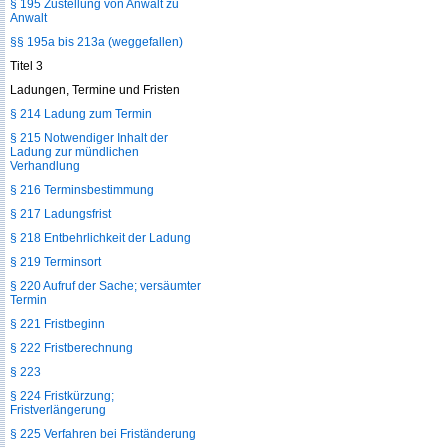
§ 195 Zustellung von Anwalt zu
Anwalt
§§ 195a bis 213a (weggefallen)
Titel 3
Ladungen, Termine und Fristen
§ 214 Ladung zum Termin
§ 215 Notwendiger Inhalt der
Ladung zur mündlichen
Verhandlung
§ 216 Terminsbestimmung
§ 217 Ladungsfrist
§ 218 Entbehrlichkeit der Ladung
§ 219 Terminsort
§ 220 Aufruf der Sache; versäumter
Termin
§ 221 Fristbeginn
§ 222 Fristberechnung
§ 223
§ 224 Fristkürzung;
Fristverlängerung
§ 225 Verfahren bei Friständerung