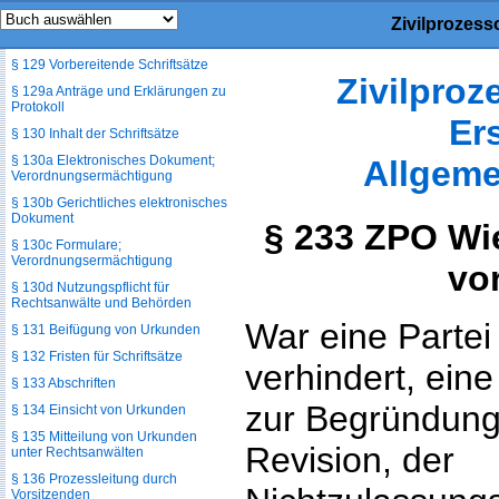
§ 128a Verhandlung im Wege der
Zivilprozess
Bild- und Tonübertragung
§ 129 Vorbereitende Schriftsätze
Zivilpro
§ 129a Anträge und Erklärungen zu
Protokoll
Er
§ 130 Inhalt der Schriftsätze
§ 130a Elektronisches Dokument;
Allgeme
Verordnungsermächtigung
§ 130b Gerichtliches elektronisches
Dokument
§ 233 ZPO Wi
§ 130c Formulare;
Verordnungsermächtigung
vo
§ 130d Nutzungspflicht für
Rechtsanwälte und Behörden
War eine Partei
§ 131 Beifügung von Urkunden
§ 132 Fristen für Schriftsätze
verhindert, eine 
§ 133 Abschriften
zur Begründung
§ 134 Einsicht von Urkunden
§ 135 Mitteilung von Urkunden
Revision, der
unter Rechtsanwälten
§ 136 Prozessleitung durch
Vorsitzenden