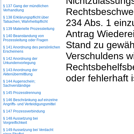
Nichtzulassung
§ 137 Gang der mündlichen
Rechtsbeschwerd
Verhandlung
§ 138 Erklärungspflicht über
234 Abs. 1 einzu
Tatsachen; Wahrheitspflicht
§ 139 Materielle Prozessleitung
Antrag Wiederei
§ 140 Beanstandung von
Prozessleitung oder Fragen
Stand zu gewäh
§ 141 Anordnung des persönlichen
Erscheinens
Verschuldens wi
§ 142 Anordnung der
Urkundenvorlegung
Rechtsbehelfsb
§ 143 Anordnung der
Aktenübermittlung
oder fehlerhaft i
§ 144 Augenschein;
Sachverständige
§ 145 Prozesstrennung
§ 146 Beschränkung auf einzelne
Angriffs- und Verteidigungsmittel
§ 147 Prozessverbindung
§ 148 Aussetzung bei
Vorgreiflichkeit
§ 149 Aussetzung bei Verdacht