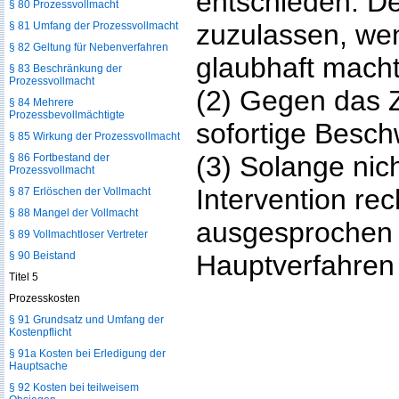
entschieden. De
§ 80 Prozessvollmacht
zuzulassen, wen
§ 81 Umfang der Prozessvollmacht
§ 82 Geltung für Nebenverfahren
glaubhaft macht
§ 83 Beschränkung der
Prozessvollmacht
(2) Gegen das Z
§ 84 Mehrere
Prozessbevollmächtigte
sofortige Besch
§ 85 Wirkung der Prozessvollmacht
(3) Solange nich
§ 86 Fortbestand der
Prozessvollmacht
Intervention rec
§ 87 Erlöschen der Vollmacht
§ 88 Mangel der Vollmacht
ausgesprochen i
§ 89 Vollmachtloser Vertreter
§ 90 Beistand
Hauptverfahren
Titel 5
Prozesskosten
§ 91 Grundsatz und Umfang der
Kostenpflicht
§ 91a Kosten bei Erledigung der
Hauptsache
§ 92 Kosten bei teilweisem