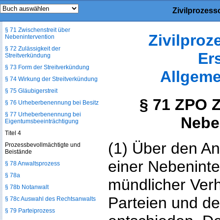
Zivilprozess
§ 70 Beitritt des
Nebenintervenienten
§ 71 Zwischenstreit über
Zivilpro
Nebenintervention
§ 72 Zulässigkeit der
Er
Streitverkündung
§ 73 Form der Streitverkündung
Allgeme
§ 74 Wirkung der Streitverkündung
§ 75 Gläubigerstreit
§ 71 ZPO Z
§ 76 Urheberbenennung bei Besitz
§ 77 Urheberbenennung bei
Nebe
Eigentumsbeeinträchtigung
Titel 4
(1) Über den A
Prozessbevollmächtigte und
Beistände
einer Nebeninte
§ 78 Anwaltsprozess
§ 78a
mündlicher Ver
§ 78b Notanwalt
Parteien und d
§ 78c Auswahl des Rechtsanwalts
§ 79 Parteiprozess