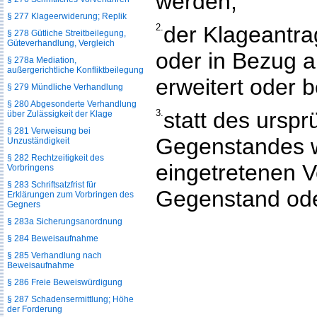
werden;
§ 277 Klageerwiderung; Replik
2.
der Klageantra
§ 278 Gütliche Streitbeilegung,
Güteverhandlung, Vergleich
oder in Bezug 
§ 278a Mediation,
außergerichtliche Konfliktbeilegung
erweitert oder 
§ 279 Mündliche Verhandlung
§ 280 Abgesonderte Verhandlung
3.
statt des urspr
über Zulässigkeit der Klage
§ 281 Verweisung bei
Gegenstandes w
Unzuständigkeit
§ 282 Rechtzeitigkeit des
eingetretenen 
Vorbringens
§ 283 Schriftsatzfrist für
Gegenstand oder
Erklärungen zum Vorbringen des
Gegners
§ 283a Sicherungsanordnung
§ 284 Beweisaufnahme
§ 285 Verhandlung nach
Beweisaufnahme
§ 286 Freie Beweiswürdigung
§ 287 Schadensermittlung; Höhe
der Forderung