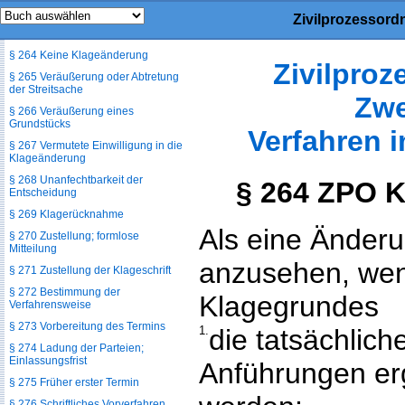
Rechtshängigkeit
Zivilprozessord
§ 263 Klageänderung
§ 264 Keine Klageänderung
Zivilpro
§ 265 Veräußerung oder Abtretung
der Streitsache
Zwe
§ 266 Veräußerung eines
Grundstücks
Verfahren 
§ 267 Vermutete Einwilligung in die
Klageänderung
§ 268 Unanfechtbarkeit der
§ 264 ZPO 
Entscheidung
§ 269 Klagerücknahme
Als eine Änderu
§ 270 Zustellung; formlose
Mitteilung
anzusehen, we
§ 271 Zustellung der Klageschrift
§ 272 Bestimmung der
Klagegrundes
Verfahrensweise
§ 273 Vorbereitung des Termins
1.
die tatsächlich
§ 274 Ladung der Parteien;
Einlassungsfrist
Anführungen erg
§ 275 Früher erster Termin
§ 276 Schriftliches Vorverfahren