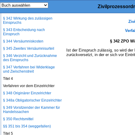
§ 341 Einspruchsprüfung
Zivilprozessord
§ 341a Einspruchstermin
§ 342 Wirkung des zulässigen
Ziv
Einspruchs
§ 343 Entscheidung nach
Verfa
Einspruch
§ 342 ZPO Wi
§ 344 Versäumniskosten
§ 345 Zweites Versäumnisurteil
Ist der Einspruch zulässig, so wird der
zurückversetzt, in der er sich vor Eintr
§ 346 Verzicht und Zurücknahme
des Einspruchs
§ 347 Verfahren bei Widerklage
und Zwischenstreit
Titel 4
Verfahren vor dem Einzelrichter
§ 348 Originärer Einzelrichter
§ 348a Obligatorischer Einzelrichter
§ 349 Vorsitzender der Kammer für
Handelssachen
§ 350 Rechtsmittel
§§ 351 bis 354 (weggefallen)
Titel 5