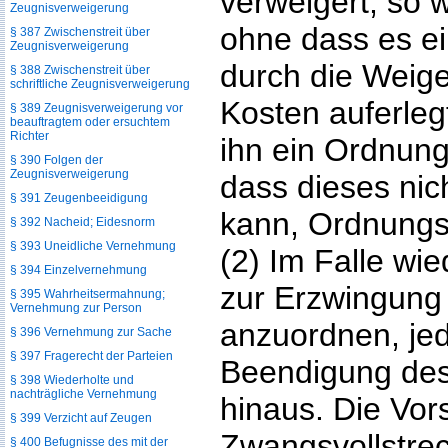
verweigert, so
Zeugnisverweigerung
ohne dass es ei
§ 387 Zwischenstreit über
Zeugnisverweigerung
durch die Weig
§ 388 Zwischenstreit über
schriftliche Zeugnisverweigerung
Kosten auferleg
§ 389 Zeugnisverweigerung vor
beauftragtem oder ersuchtem
Richter
ihn ein Ordnung
§ 390 Folgen der
Zeugnisverweigerung
dass dieses nic
§ 391 Zeugenbeeidigung
kann, Ordnungsh
§ 392 Nacheid; Eidesnorm
§ 393 Uneidliche Vernehmung
(2) Im Falle wie
§ 394 Einzelvernehmung
zur Erzwingung 
§ 395 Wahrheitsermahnung;
Vernehmung zur Person
anzuordnen, jed
§ 396 Vernehmung zur Sache
§ 397 Fragerecht der Parteien
Beendigung des
§ 398 Wiederholte und
nachträgliche Vernehmung
hinaus. Die Vors
§ 399 Verzicht auf Zeugen
Zwangsvollstre
§ 400 Befugnisse des mit der