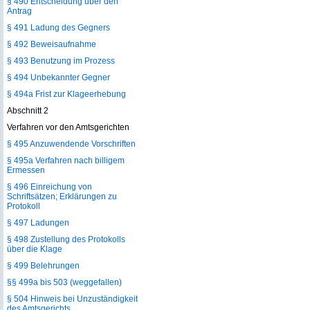
§ 490 Entscheidung über den
Antrag
§ 491 Ladung des Gegners
§ 492 Beweisaufnahme
§ 493 Benutzung im Prozess
§ 494 Unbekannter Gegner
§ 494a Frist zur Klageerhebung
Abschnitt 2
Verfahren vor den Amtsgerichten
§ 495 Anzuwendende Vorschriften
§ 495a Verfahren nach billigem
Ermessen
§ 496 Einreichung von
Schriftsätzen; Erklärungen zu
Protokoll
§ 497 Ladungen
§ 498 Zustellung des Protokolls
über die Klage
§ 499 Belehrungen
§§ 499a bis 503 (weggefallen)
§ 504 Hinweis bei Unzuständigkeit
des Amtsgerichts