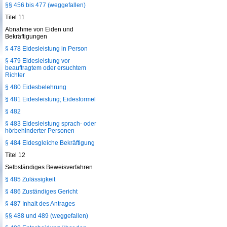
§§ 456 bis 477 (weggefallen)
Titel 11
Abnahme von Eiden und
Bekräftigungen
§ 478 Eidesleistung in Person
§ 479 Eidesleistung vor
beauftragtem oder ersuchtem
Richter
§ 480 Eidesbelehrung
§ 481 Eidesleistung; Eidesformel
§ 482
§ 483 Eidesleistung sprach- oder
hörbehinderter Personen
§ 484 Eidesgleiche Bekräftigung
Titel 12
Selbständiges Beweisverfahren
§ 485 Zulässigkeit
§ 486 Zuständiges Gericht
§ 487 Inhalt des Antrages
§§ 488 und 489 (weggefallen)