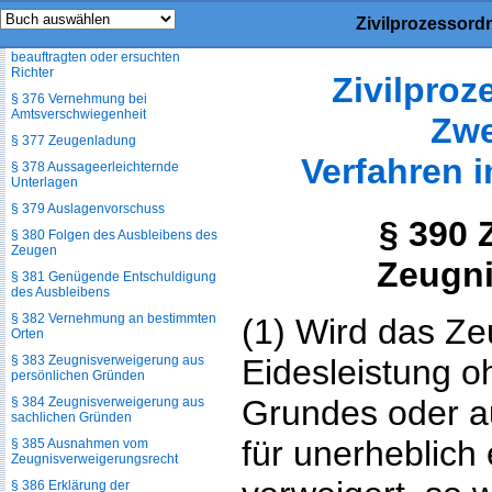
§ 374
Zivilprozessord
§ 375 Beweisaufnahme durch
beauftragten oder ersuchten
Richter
Zivilpro
§ 376 Vernehmung bei
Amtsverschwiegenheit
Zwe
§ 377 Zeugenladung
Verfahren 
§ 378 Aussageerleichternde
Unterlagen
§ 379 Auslagenvorschuss
§ 390 
§ 380 Folgen des Ausbleibens des
Zeugen
Zeugn
§ 381 Genügende Entschuldigung
des Ausbleibens
§ 382 Vernehmung an bestimmten
(1) Wird das Ze
Orten
§ 383 Zeugnisverweigerung aus
Eidesleistung 
persönlichen Gründen
Grundes oder au
§ 384 Zeugnisverweigerung aus
sachlichen Gründen
für unerheblich
§ 385 Ausnahmen vom
Zeugnisverweigerungsrecht
§ 386 Erklärung der