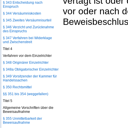
vertagt ist oder
§ 343 Entscheidung nach
Einspruch
vor oder nach d
§ 344 Versäumniskosten
Beweisbeschlus
§ 345 Zweites Versäumnisurteil
§ 346 Verzicht und Zurücknahme
des Einspruchs
§ 347 Verfahren bei Widerklage
und Zwischenstreit
Titel 4
Verfahren vor dem Einzelrichter
§ 348 Originärer Einzelrichter
§ 348a Obligatorischer Einzelrichter
§ 349 Vorsitzender der Kammer für
Handelssachen
§ 350 Rechtsmittel
§§ 351 bis 354 (weggefallen)
Titel 5
Allgemeine Vorschriften über die
Beweisaufnahme
§ 355 Unmittelbarkeit der
Beweisaufnahme