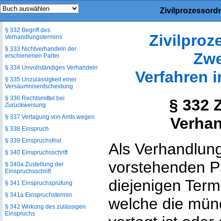
Zivilprozessord
§ 331a Entscheidung nach
Aktenlage
§ 332 Begriff des
Zivilpro
Verhandlungstermins
§ 333 Nichtverhandeln der
Zwe
erschienenen Partei
§ 334 Unvollständiges Verhandeln
Verfahren 
§ 335 Unzulässigkeit einer
Versäumnisentscheidung
§ 336 Rechtsmittel bei
§ 332 
Zurückweisung
§ 337 Vertagung von Amts wegen
Verha
§ 338 Einspruch
§ 339 Einspruchsfrist
Als Verhandlun
§ 340 Einspruchsschrift
vorstehenden P
§ 340a Zustellung der
Einspruchsschrift
diejenigen Term
§ 341 Einspruchsprüfung
§ 341a Einspruchstermin
welche die mün
§ 342 Wirkung des zulässigen
Einspruchs