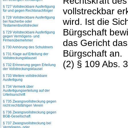
Rechtskraft des 
§ 727 Vollstreckbare Ausfertigung
vollstreckbar er
für und gegen Rechtsnachfolger
§ 728 Vollstreckbare Ausfertigung
wird. Ist die Si
bei Nacherbe oder
Testamentsvollstrecker
Bürgschaft bewi
§ 729 Vollstreckbare Ausfertigung
gegen Vermögens- und
das Gericht das
Firmenübernehmer
§ 730 Anhörung des Schuldners
Bürgschaft an.
§ 731 Klage auf Erteilung der
Vollstreckungsklausel
(2) § 109 Abs. 3
§ 732 Erinnerung gegen Erteilung
der Vollstreckungsklausel
§ 733 Weitere vollstreckbare
Ausfertigung
§ 734 Vermerk über
Ausfertigungserteilung auf der
Urteilsurschrift
§ 735 Zwangsvollstreckung gegen
nicht rechtsfähigen Verein
§ 736 Zwangsvollstreckung gegen
BGB-Gesellschaft
§ 737 Zwangsvollstreckung bei
Vermögens- oder