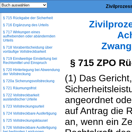
Zivilproze
§ 714 Anträge zur vorläufigen
Vollstreckbarkeit
§ 715 Rückgabe der Sicherheit
Zivilpro
§ 716 Ergänzung des Urteils
Ac
§ 717 Wirkungen eines
aufhebenden oder abändernden
Urteils
Zwang
§ 718 Vorabentscheidung über
vorläufige Vollstreckbarkeit
§ 719 Einstweilige Einstellung bei
§ 715 ZPO Rü
Rechtsmittel und Einspruch
§ 720 Hinterlegung bei Abwendung
der Vollstreckung
(1) Das Gericht
§ 720a Sicherungsvollstreckung
Sicherheitsleis
§ 721 Räumungsfrist
§ 722 Vollstreckbarkeit
angeordnet oder
ausländischer Urteile
§ 723 Vollstreckungsurteil
auf Antrag die 
§ 724 Vollstreckbare Ausfertigung
an, wenn ein Ze
§ 725 Vollstreckungsklausel
§ 726 Vollstreckbare Ausfertigung
bei bedingten Leistungen