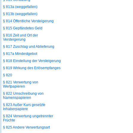
§ 813a (weggefallen)
§ 813b (weggefallen)
§ 814 Öffentliche Versteigerung
§ 815 Gepfändetes Geld
§ 816 Zeit und Ort der
Versteigerung
§ 817 Zuschlag und Ablieferung
§ 817a Mindestgebot
§ 818 Einstellung der Versteigerung
§ 819 Wirkung des Erlösempfanges
§ 820
§ 821 Verwertung von
Wertpapieren
§ 822 Umschreibung von
Namenspapieren
§ 823 Außer Kurs gesetzte
Inhaberpapiere
§ 824 Verwertung ungetrennter
Früchte
§ 825 Andere Verwertungsart