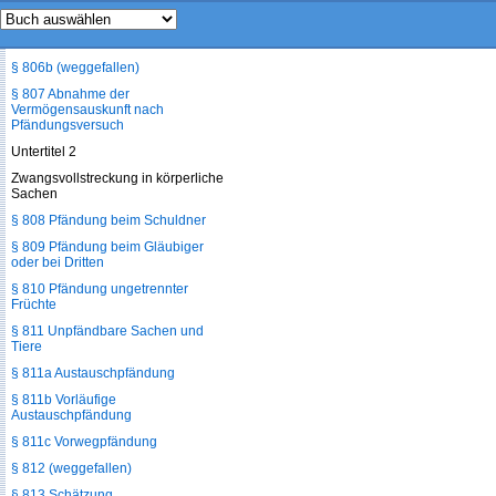
§ 806a Mitteilungen und Befragung
durch den Gerichtsvollzieher
§ 806b (weggefallen)
§ 807 Abnahme der
Vermögensauskunft nach
Pfändungsversuch
Untertitel 2
Zwangsvollstreckung in körperliche
Sachen
§ 808 Pfändung beim Schuldner
§ 809 Pfändung beim Gläubiger
oder bei Dritten
§ 810 Pfändung ungetrennter
Früchte
§ 811 Unpfändbare Sachen und
Tiere
§ 811a Austauschpfändung
§ 811b Vorläufige
Austauschpfändung
§ 811c Vorwegpfändung
§ 812 (weggefallen)
§ 813 Schätzung