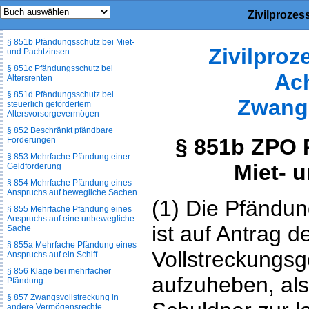
Zivilproze
§ 851a Pfändungsschutz für
Landwirte
§ 851b Pfändungsschutz bei Miet-
Zivilpro
und Pachtzinsen
§ 851c Pfändungsschutz bei
Ac
Altersrenten
§ 851d Pfändungsschutz bei
Zwang
steuerlich gefördertem
Altersvorsorgevermögen
§ 852 Beschränkt pfändbare
§ 851b ZPO 
Forderungen
§ 853 Mehrfache Pfändung einer
Miet- 
Geldforderung
§ 854 Mehrfache Pfändung eines
Anspruchs auf bewegliche Sachen
(1) Die Pfändun
§ 855 Mehrfache Pfändung eines
Anspruchs auf eine unbewegliche
ist auf Antrag 
Sache
§ 855a Mehrfache Pfändung eines
Vollstreckungsg
Anspruchs auf ein Schiff
§ 856 Klage bei mehrfacher
aufzuheben, als
Pfändung
§ 857 Zwangsvollstreckung in
andere Vermögensrechte