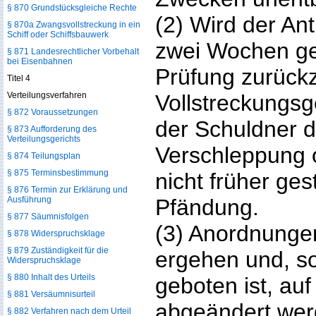
§ 870 Grundstücksgleiche Rechte
(2) Wird der Ant
§ 870a Zwangsvollstreckung in ein
Schiff oder Schiffsbauwerk
zwei Wochen ges
§ 871 Landesrechtlicher Vorbehalt
bei Eisenbahnen
Prüfung zurück
Titel 4
Verteilungsverfahren
Vollstreckungsg
§ 872 Voraussetzungen
der Schuldner d
§ 873 Aufforderung des
Verteilungsgerichts
Verschleppung o
§ 874 Teilungsplan
§ 875 Terminsbestimmung
nicht früher gest
§ 876 Termin zur Erklärung und
Ausführung
Pfändung.
§ 877 Säumnisfolgen
(3) Anordnunge
§ 878 Widerspruchsklage
§ 879 Zuständigkeit für die
ergehen und, so
Widerspruchsklage
§ 880 Inhalt des Urteils
geboten ist, au
§ 881 Versäumnisurteil
abgeändert wer
§ 882 Verfahren nach dem Urteil