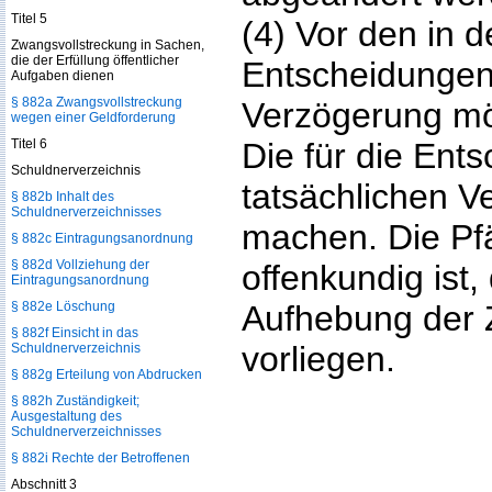
Titel 5
(4) Vor den in 
Zwangsvollstreckung in Sachen,
die der Erfüllung öffentlicher
Entscheidungen 
Aufgaben dienen
§ 882a Zwangsvollstreckung
Verzögerung mög
wegen einer Geldforderung
Titel 6
Die für die Ent
Schuldnerverzeichnis
tatsächlichen Ve
§ 882b Inhalt des
Schuldnerverzeichnisses
machen. Die Pfä
§ 882c Eintragungsanordnung
§ 882d Vollziehung der
offenkundig ist
Eintragungsanordnung
§ 882e Löschung
Aufhebung der 
§ 882f Einsicht in das
vorliegen.
Schuldnerverzeichnis
§ 882g Erteilung von Abdrucken
§ 882h Zuständigkeit;
Ausgestaltung des
Schuldnerverzeichnisses
§ 882i Rechte der Betroffenen
Abschnitt 3