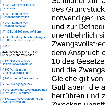
Schuldner zur l
§ 858 Zwangsvollstreckung in
des Grundstück
Schiffspart
§ 859 Pfändung von
notwendiger In
Gesamthandanteilen
§ 860 Pfändung von
und zur Befrie
Gesamtgutanteilen
§§ 861 und 862 (weggefallen)
unentbehrlich si
§ 863 Pfändungsbeschränkungen
bei Erbschaftsnutzungen
Zwangsvollstre
Titel 3
dem Anspruch d
Zwangsvollstreckung in das
unbewegliche Vermögen
10 des Gesetze
§ 864 Gegenstand der
Immobiliarvollstreckung
und die Zwangs
§ 865 Verhältnis zur
Mobiliarvollstreckung
Gleiche gilt vo
§ 866 Arten der Vollstreckung
§ 867 Zwangshypothek
Guthaben, die 
§ 868 Erwerb der Zwangshypothek
durch den Eigentümer
herrühren und z
§ 869 Zwangsversteigerung und
Zwangsverwaltung
Zwecken unentbe